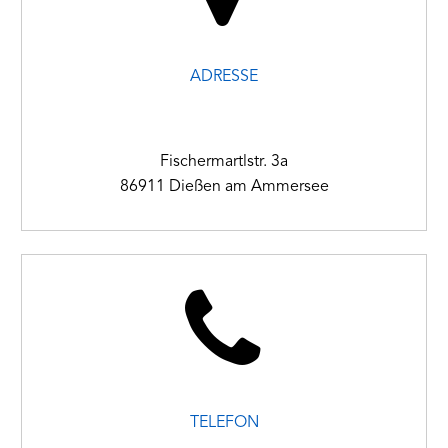
ADRESSE
Fischermartlstr. 3a
86911 Dießen am Ammersee


TELEFON